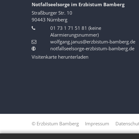
Notfallseelsorge im Erzbistum Bamberg
Straßburger Str. 10
90443
Nürnberg
01 73 1 71 51 81 (keine
Alarmierungsnummer)
wolfgang.janus@erzbistum-bamberg.de
notfallseelsorge-erzbistum-bamberg.de
Visitenkarte herunterladen
© Erzbistum Bamberg
Impressum
Datenschut