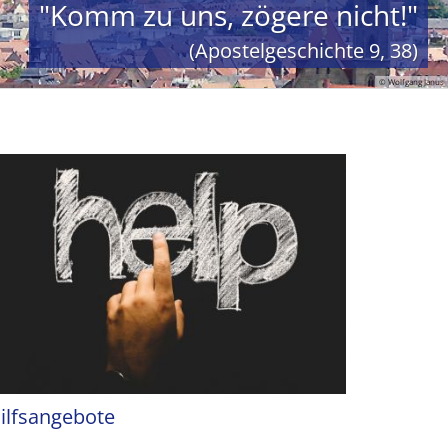
"Komm zu uns, zögere nicht!"
(Apostelgeschichte 9, 38)
© Wolfgang Janus
ilfsangebote