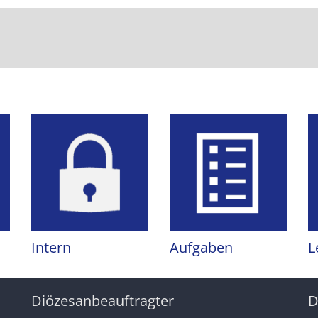
Intern
Aufgaben
L
Diözesanbeauftragter
D